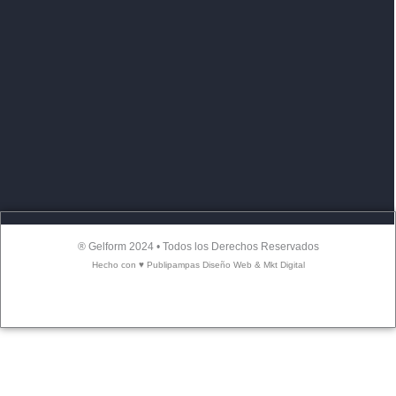
® Gelform 2024 • Todos los Derechos Reservados
Hecho con ♥ Publipampas Diseño Web & Mkt Digital