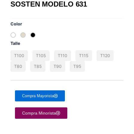
SOSTEN MODELO 631
HAY EXISTENCIAS
Color
Talle
T100
T105
T110
T115
T120
T80
T85
T90
T95
Compra Mayorista
Compra Minorista