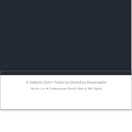
® Gelform 2024 • Todos los Derechos Reservados
Hecho con ♥ Publipampas Diseño Web & Mkt Digital