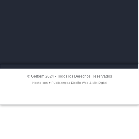
® Gelform 2024 • Todos los Derechos Reservados
Hecho con ♥ Publipampas Diseño Web & Mkt Digital