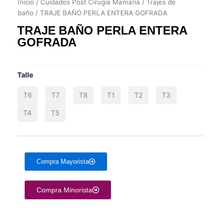
Inicio
/
Cuidados Post Cirugía Mamaria
/
Trajes de
baño
/ TRAJE BAÑO PERLA ENTERA GOFRADA
TRAJE BAÑO PERLA ENTERA
GOFRADA
HAY EXISTENCIAS
Talle
T6
T7
T8
T1
T2
T3
T4
T5
Compra Mayorista
Compra Minorista