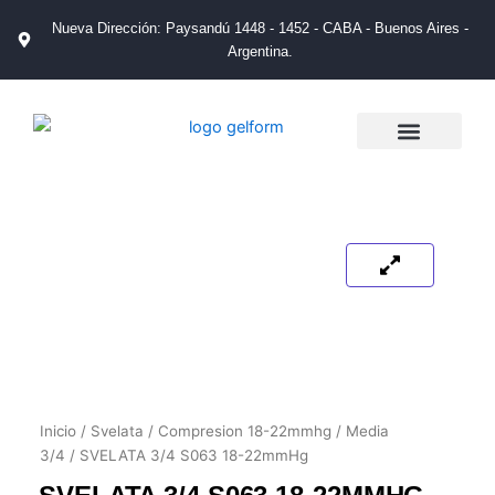
Ir
Nueva Dirección: Paysandú 1448 - 1452 - CABA - Buenos Aires -
al
Argentina.
contenido
La Empresa
Catálogos de Productos
Tienda de Salud
Puntos de Venta
Inicio
/
Svelata
/
Compresion 18-22mmhg
/
Media
3/4
/ SVELATA 3/4 S063 18-22mmHg