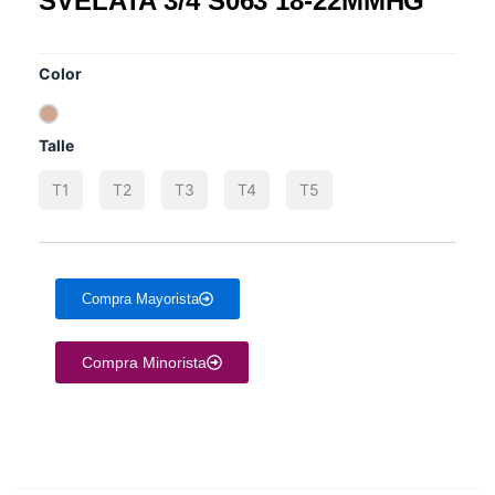
SVELATA 3/4 S063 18-22MMHG
HAY EXISTENCIAS
Color
Talle
T1
T2
T3
T4
T5
Compra Mayorista
Compra Minorista