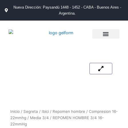
Ir
Nueva Dirección: Paysandú 1448 - 1452 - CABA - Buenos Aires -
al
Argentina.
contenido
La Empresa
Catálogos de Productos
Tienda de Salud
Puntos de Venta
Inicio
/
Segreta
/
Ibici
/
Repomen hombre
/
Compresion 16-
22mmhg
/
Media 3/4
/ REPOMEN HOMBRE 3/4 16-
22mmHg