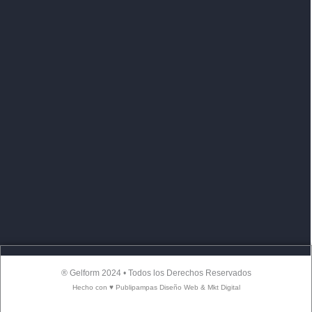
® Gelform 2024 • Todos los Derechos Reservados
Hecho con ♥ Publipampas Diseño Web & Mkt Digital