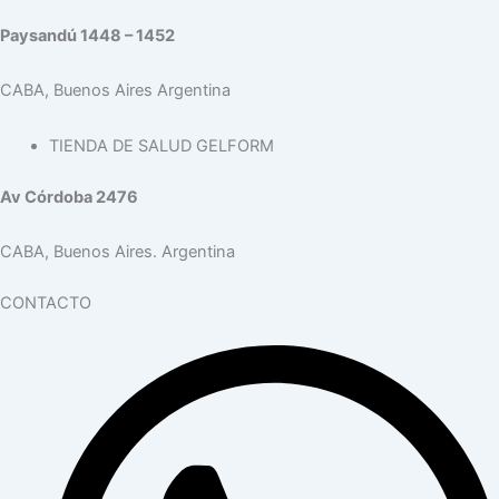
Paysandú 1448 – 1452
CABA, Buenos Aires Argentina
TIENDA DE SALUD GELFORM
Av Córdoba 2476
CABA, Buenos Aires. Argentina
CONTACTO