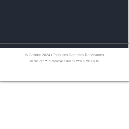
® Gelform 2024 • Todos los Derechos Reservados
Hecho con ♥ Publipampas Diseño Web & Mkt Digital