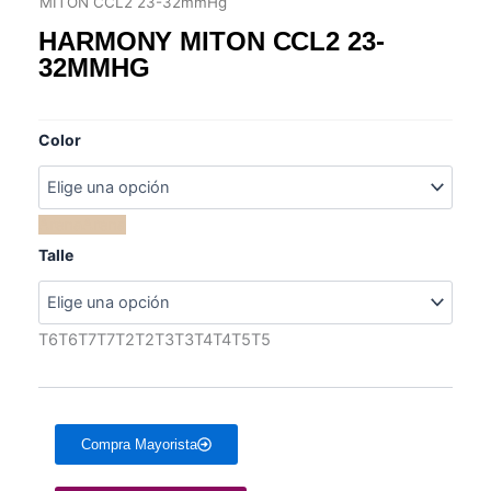
MITON CCL2 23-32mmHg
HARMONY MITON CCL2 23-
32MMHG
HAY EXISTENCIAS
Color
Arena
Arena
Talle
T6
T6
T7
T7
T2
T2
T3
T3
T4
T4
T5
T5
Compra Mayorista