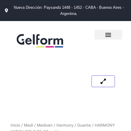
Ir
Nueva Dirección: Paysandú 1448 - 1452 - CABA - Buenos Aires -
al
Argentina.
contenido
La Empresa
Catálogos de Productos
Tienda de Salud
Puntos de Venta
Inicio
/
Medi
/
Mediven
/
Harmony
/
Guante
/ HARMONY