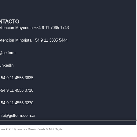
NTACTO
Atención Mayorista +54 9 11 7065 1743
Atención Minorista +54 9 11 3305 5444
@gelform
LinkedIn
+54 9 11 4555 3835
+54 9 11 4555 0710
+54 9 11 4555 3270
info@gelform.com.ar
con ♥ Publipampas Diseño Web & Mkt Digital