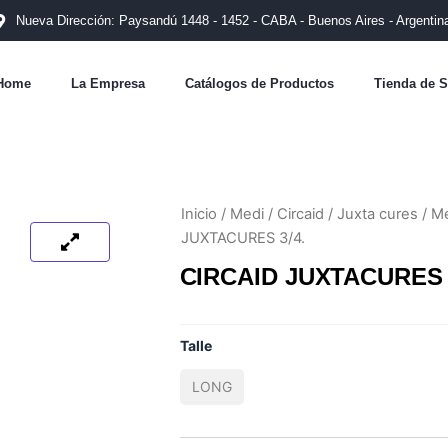
Nueva Dirección: Paysandú 1448 - 1452 - CABA - Buenos Aires - Argentin
Home
La Empresa
Catálogos de Productos
Tienda de S
Inicio
/
Medi
/
Circaid
/
Juxta cures
/
Me
JUXTACURES 3/4.
CIRCAID JUXTACURES 
HAY EXISTENCIAS
Talle
LONG