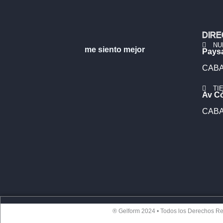
DIRE
NU
me siento mejor
Pays
CABA,
TI
Av C
CABA,
® Gelform 2024 • Todos los Derechos R