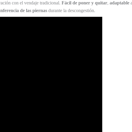
ción con el vendaje tradicional.
Fácil de poner y quitar
,
adaptable
a
unferencia de las piernas
durante la descongestión.