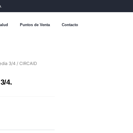
a.
alud
Puntos de Venta
Contacto
dia 3/4
/ CIRCAID
3/4.