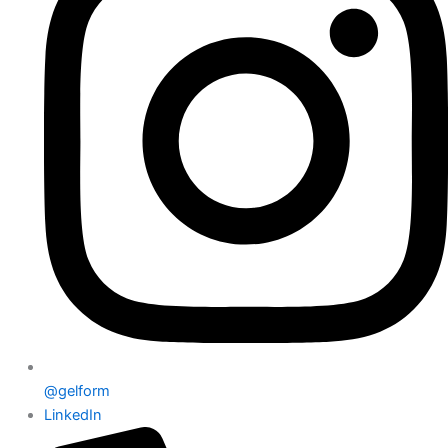
@gelform
LinkedIn