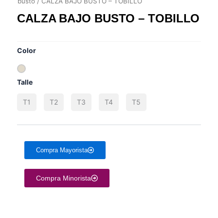
busto
/ CALZA BAJO BUSTO – TOBILLO
CALZA BAJO BUSTO – TOBILLO
HAY EXISTENCIAS
Color
Talle
T1
T2
T3
T4
T5
Compra Mayorista
Compra Minorista