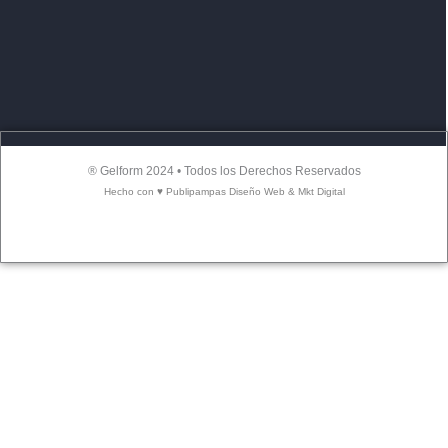
® Gelform 2024 • Todos los Derechos Reservados
Hecho con ♥ Publipampas Diseño Web & Mkt Digital