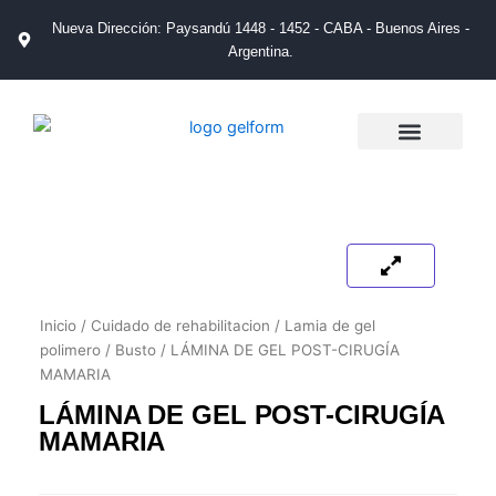
Ir
Nueva Dirección: Paysandú 1448 - 1452 - CABA - Buenos Aires -
al
Argentina.
contenido
La Empresa
Catálogos de Productos
Tienda de Salud
Puntos de Venta
Inicio
/
Cuidado de rehabilitacion
/
Lamia de gel
polimero
/
Busto
/ LÁMINA DE GEL POST-CIRUGÍA
MAMARIA
LÁMINA DE GEL POST-CIRUGÍA
MAMARIA
HAY EXISTENCIAS