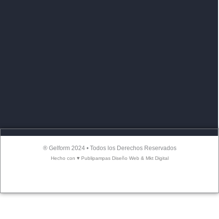
® Gelform 2024 • Todos los Derechos Reservados
Hecho con ♥ Publipampas Diseño Web & Mkt Digital