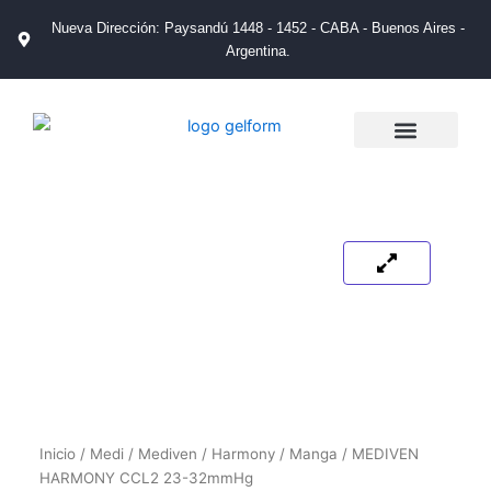
Ir
Nueva Dirección: Paysandú 1448 - 1452 - CABA - Buenos Aires -
al
Argentina.
contenido
La Empresa
Catálogos de Productos
Tienda de Salud
Puntos de Venta
Inicio
/
Medi
/
Mediven
/
Harmony
/
Manga
/ MEDIVEN
HARMONY CCL2 23-32mmHg