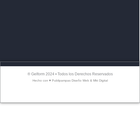
® Gelform 2024 • Todos los Derechos Reservados
Hecho con ♥ Publipampas Diseño Web & Mkt Digital