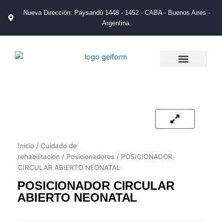
Ir
Nueva Dirección: Paysandú 1448 - 1452 - CABA - Buenos Aires -
al
Argentina.
contenido
La Empresa
Catálogos de Productos
Tienda de Salud
Puntos de Venta
Inicio
/
Cuidado de
rehabilitacion
/
Posicionadores
/ POSICIONADOR
CIRCULAR ABIERTO NEONATAL
POSICIONADOR CIRCULAR
ABIERTO NEONATAL
HAY EXISTENCIAS