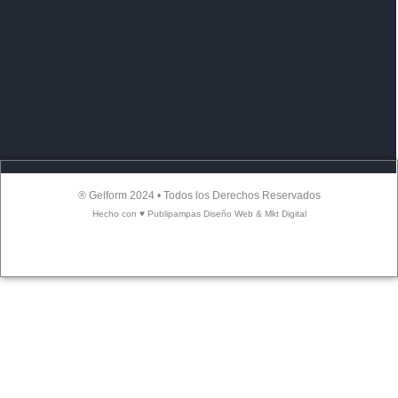
® Gelform 2024 • Todos los Derechos Reservados
Hecho con ♥ Publipampas Diseño Web & Mkt Digital