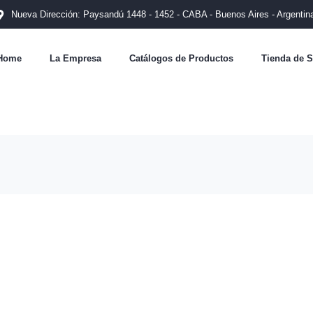
Nueva Dirección: Paysandú 1448 - 1452 - CABA - Buenos Aires - Argentin
Home
La Empresa
Catálogos de Productos
Tienda de S