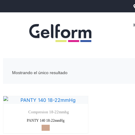
Ir
al
contenido
Mostrando el único resultado
Compresion 18-22mmhg
PANTY 140 18-22mmHg
Piel