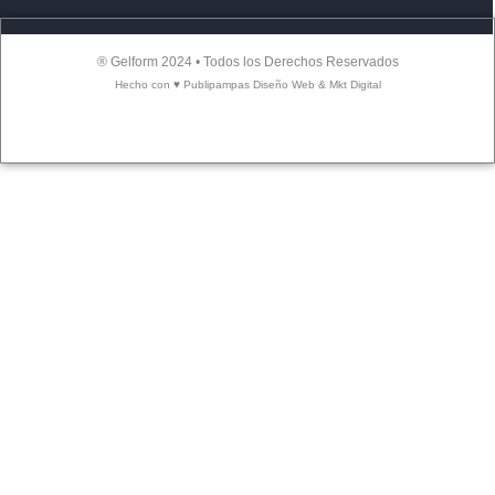
® Gelform 2024 • Todos los Derechos Reservados
Hecho con ♥ Publipampas Diseño Web & Mkt Digital