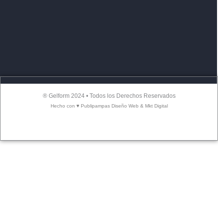
® Gelform 2024 • Todos los Derechos Reservados
Hecho con ♥ Publipampas Diseño Web & Mkt Digital